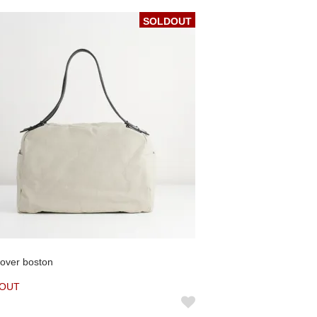
SOLDOUT
rover boston
 OUT