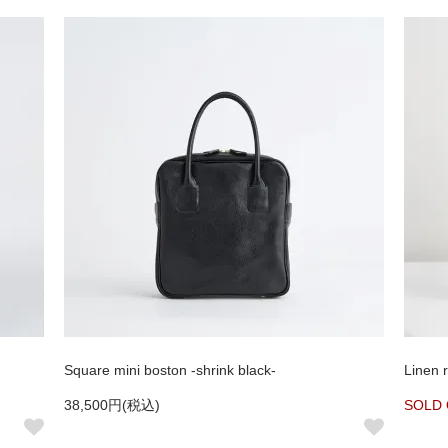
Square mini boston -shrink black-
Linen 
38,500円(税込)
SOLD